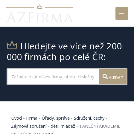
Mai
Men
Hledejte ve více než 200
000 firmách po celé ČR:
HLEDAT
Úvod
-
Firma
-
Úřady, správa
-
Sdružení, cechy
-
Zájmová sdružení - děti, mládež
-
TANEČNÍ AKADEMIE
KRISTÝNY KOTINOVÉ