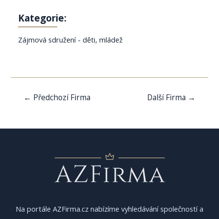
Kategorie:
Zájmová sdružení - děti, mládež
Navigace
←
Předchozí Firma
Další Firma
→
pro
příspěvek
Na portále AZFirma.cz nabízíme vyhledávání společností a