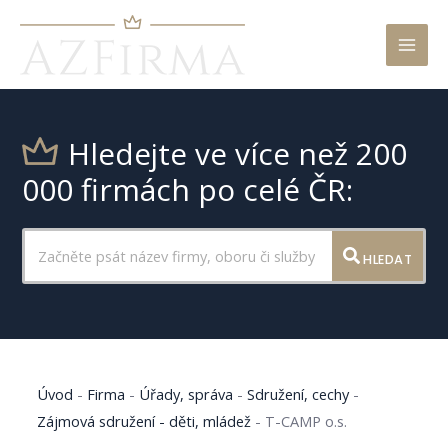
Mai
Men
Hledejte ve více než 200
000 firmách po celé ČR:
HLEDAT
Úvod
-
Firma
-
Úřady, správa
-
Sdružení, cechy
-
Zájmová sdružení - děti, mládež
-
T-CAMP o.s.