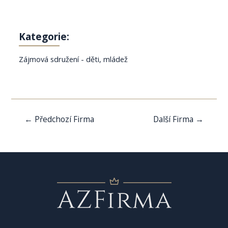
Kategorie:
Zájmová sdružení - děti, mládež
Navigace
←
Předchozí Firma
Další Firma
→
pro
příspěvek