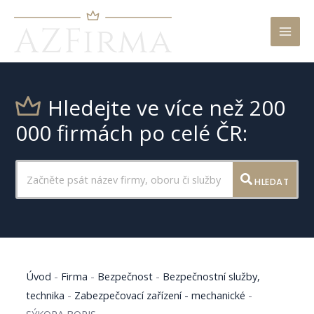
Mai
Men
Hledejte ve více než 200
000 firmách po celé ČR:
HLEDAT
Úvod
-
Firma
-
Bezpečnost
-
Bezpečnostní služby,
technika
-
Zabezpečovací zařízení - mechanické
-
SÝKORA BORIS