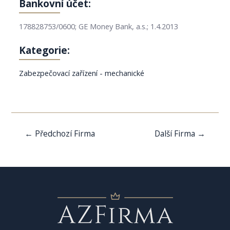
Bankovní účet:
178828753/0600; GE Money Bank, a.s.; 1.4.2013
Kategorie:
Zabezpečovací zařízení - mechanické
Navigace
←
Předchozí Firma
Další Firma
→
pro
příspěvek