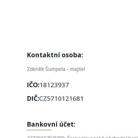
Kontaktní osoba:
Zdeněk Šumpela - majitel
IČO:
18123937
DIČ:
CZ5710121681
Bankovní účet: