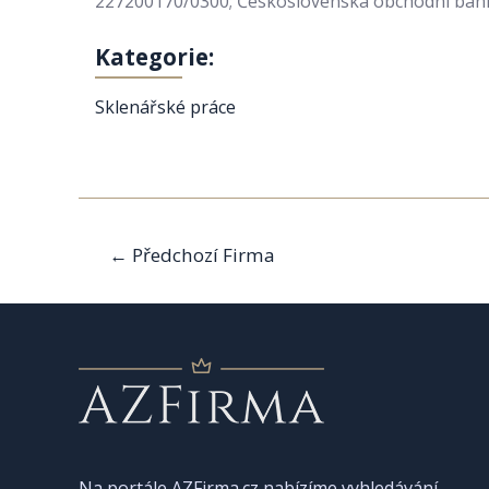
227200170/0300; Československá obchodní banka,
Kategorie:
Sklenářské práce
Navigace
←
Předchozí Firma
pro
příspěvek
Na portále AZFirma.cz nabízíme vyhledávání