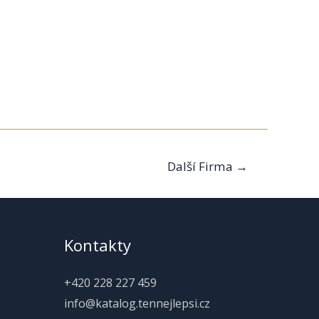
Další Firma
→
Kontakty
+420 228 227 459
info@katalog.tennejlepsi.cz