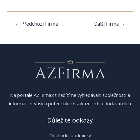
Navigace
←
Předchozí Firma
Další Firma
→
pro
příspěvek
Na portále AZFirma.cz nabízíme vyhledávání společností a
informací o Vašich potenciálních zákaznících a dodavatelích
Důležité odkazy
Obchodní podmínky