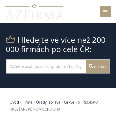
Mai
Men
Hledejte ve více než 200
000 firmách po celé ČR:
HLEDAT
Úvod
-
Firma
-
Úřady, správa
-
Církve
-
STŘEDISKO
KŘESŤANSKÉ POMOCI-DUHA