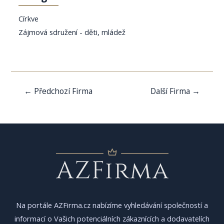
Církve
Zájmová sdružení - děti, mládež
Navigace
←
Předchozí Firma
Další Firma
→
pro
příspěvek
Na portále AZFirma.cz nabízíme vyhledávání společností a
informací o Vašich potenciálních zákaznících a dodavatelích