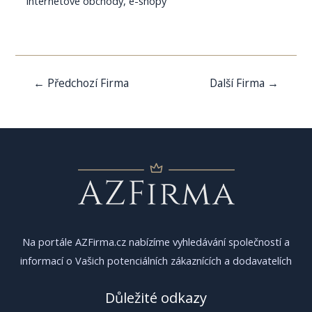
Internetové obchody, e-shopy
Navigace
←
Předchozí Firma
Další Firma
→
pro
příspěvek
Na portále AZFirma.cz nabízíme vyhledávání společností a
informací o Vašich potenciálních zákaznících a dodavatelích
Důležité odkazy