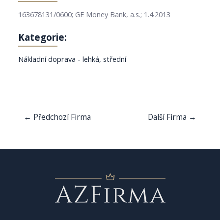
163678131/0600; GE Money Bank, a.s.; 1.4.2013
Kategorie:
Nákladní doprava - lehká, střední
Navigace
←
Předchozí Firma
Další Firma
→
pro
příspěvek