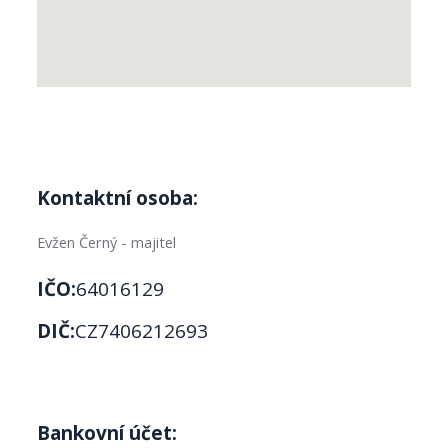
Kontaktní osoba:
Evžen Černý - majitel
IČO:
64016129
DIČ:
CZ7406212693
Bankovní účet: