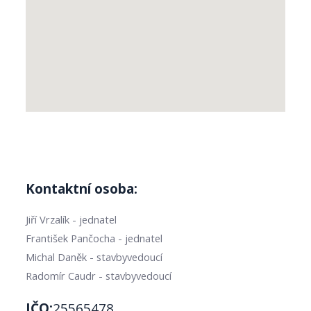
Kontaktní osoba:
Jiří Vrzalík - jednatel
František Pančocha - jednatel
Michal Daněk - stavbyvedoucí
Radomír Caudr - stavbyvedoucí
IČO:
25565478