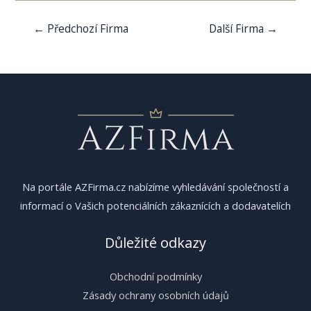
Navigace
←
Předchozí Firma
Další Firma
→
pro
příspěvek
Na portále AZFirma.cz nabízíme vyhledávání společností a
informací o Vašich potenciálních zákaznících a dodavatelích
Důležité odkazy
Obchodní podmínky
Zásady ochrany osobních údajů