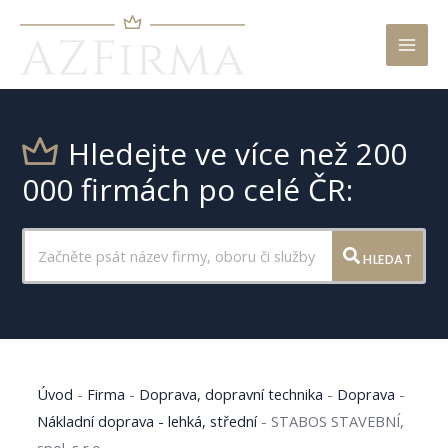
Mai
Men
Hledejte ve více než 200
000 firmách po celé ČR:
HLEDAT
Úvod
-
Firma
-
Doprava, dopravní technika
-
Doprava
-
Nákladní doprava - lehká, střední
-
STABOS STAVEBNÍ,
spol. s r.o.