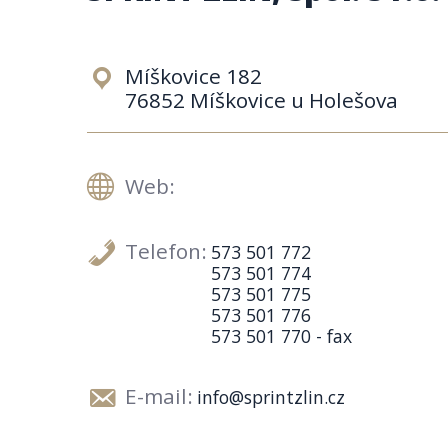
Míškovice 182
76852 Míškovice u Holešova
Web:
Telefon:
573 501 772
573 501 774
573 501 775
573 501 776
573 501 770 - fax
E-mail:
info@sprintzlin.cz