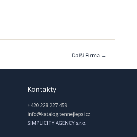
Další Firma
→
Kontakty
+420 228 227 459
info@katalog.tennejlepsi.cz
SIMPLICITY AGENCY s.r.o.