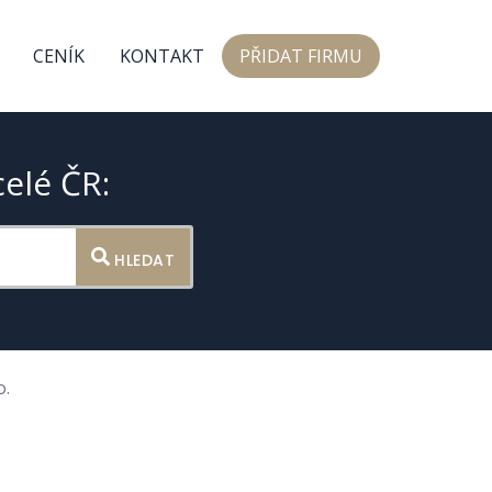
CENÍK
KONTAKT
PŘIDAT FIRMU
celé ČR:
HLEDAT
o.