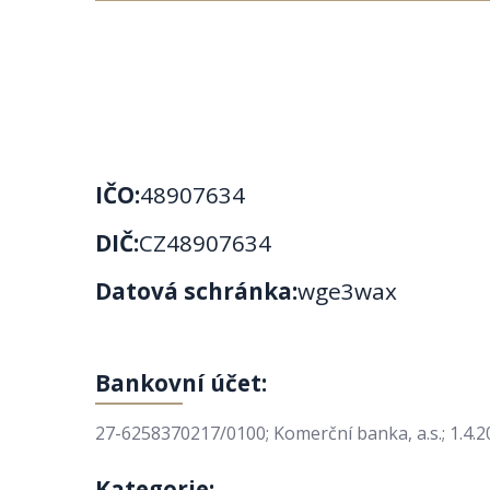
IČO:
48907634
DIČ:
CZ48907634
Datová schránka:
wge3wax
Bankovní účet:
27-6258370217/0100; Komerční banka, a.s.; 1.4.2
Kategorie: