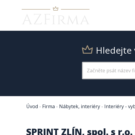
Hledejte 
Úvod
-
Firma
-
Nábytek, interiéry
-
Interiéry - vy
SPRINT ZLÍN, spol. s r.o.