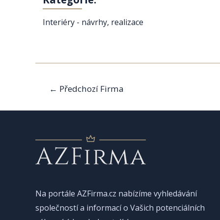
Interiéry - návrhy, realizace
Navigace
←
Předchozí Firma
pro
příspěvek
Na portále AZFirma.cz nabízíme vyhledávání
společností a informací o Vašich potenciálních