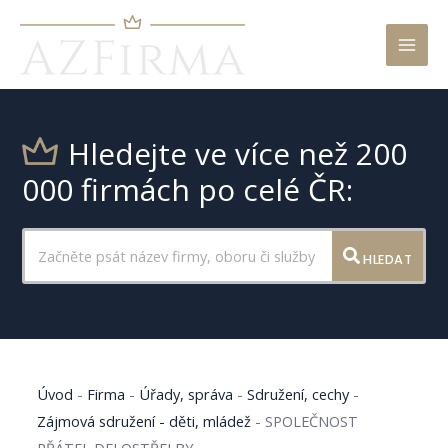
Mai
Men
Hledejte ve více než 200
000 firmách po celé ČR:
HLEDAT
Úvod
-
Firma
-
Úřady, správa
-
Sdružení, cechy
-
Zájmová sdružení - děti, mládež
-
SPOLEČNOST
PŘÁTEL DELOSTŘELBY