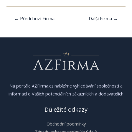
Navigace
←
Předchozí Firma
Další Firma
→
pro
příspěvek
Na portále AZFirma.cz nabízíme vyhledávání společností a
informací o Vašich potenciálních zákaznících a dodavatelích
Důležité odkazy
Obchodní podmínky
Zásady ochrany osobních údajů