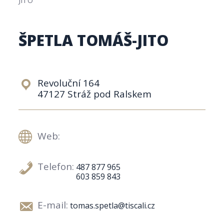
ŠPETLA TOMÁŠ-JITO
Revoluční 164
47127 Stráž pod Ralskem
Web:
Telefon:
487 877 965
603 859 843
E-mail:
tomas.spetla@tiscali.cz