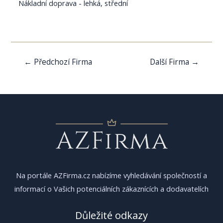
Nákladní doprava - lehká, střední
Navigace
←
Předchozí Firma
Další Firma
→
pro
příspěvek
Na portále AZFirma.cz nabízíme vyhledávání společností a
informací o Vašich potenciálních zákaznících a dodavatelích
Důležité odkazy