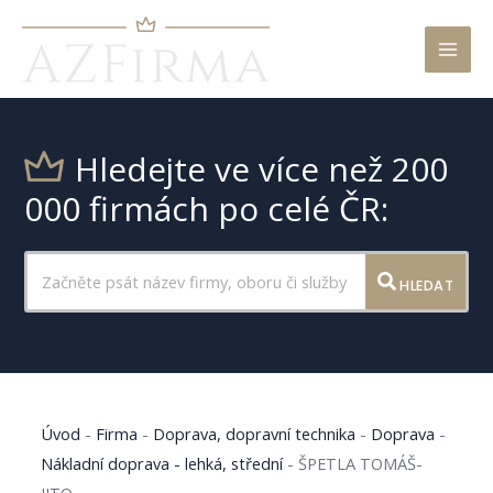
Mai
Men
Hledejte ve více než 200
000 firmách po celé ČR:
HLEDAT
Úvod
-
Firma
-
Doprava, dopravní technika
-
Doprava
-
Nákladní doprava - lehká, střední
-
ŠPETLA TOMÁŠ-
JITO