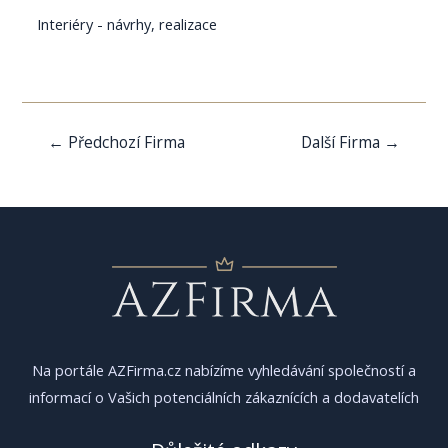
Interiéry - návrhy, realizace
Navigace
←
Předchozí Firma
Další Firma
→
pro
příspěvek
Na portále AZFirma.cz nabízíme vyhledávání společností a
informací o Vašich potenciálních zákaznících a dodavatelích