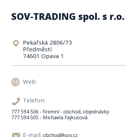
SOV-TRADING spol. s r.o.
Pekařská 2806/73
Předměstí
74601 Opava 1
Web:
Telefon:
777 594 506 - firemní - obchod, objednávky
777 594 505 - Michaela Fajkusová
E-mail:
obchod@sov.cz