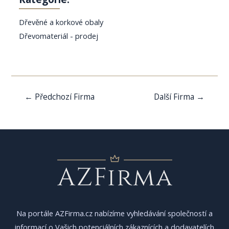
Dřevěné a korkové obaly
Dřevomateriál - prodej
Navigace
←
Předchozí Firma
Další Firma
→
pro
příspěvek
Na portále AZFirma.cz nabízíme vyhledávání společností a
informací o Vašich potenciálních zákaznících a dodavatelích