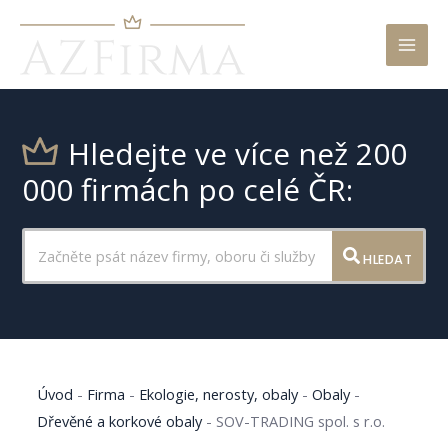
Mai
Men
Hledejte ve více než 200
000 firmách po celé ČR:
HLEDAT
Úvod
-
Firma
-
Ekologie, nerosty, obaly
-
Obaly
-
Dřevěné a korkové obaly
-
SOV-TRADING spol. s r.o.