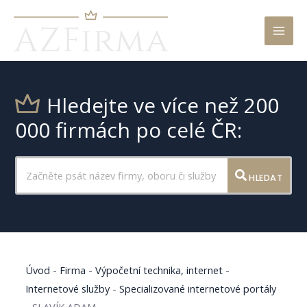
Mai
Men
Hledejte ve více než 200
000 firmách po celé ČR:
HLEDAT
Úvod
-
Firma
-
Výpočetní technika, internet
-
Internetové služby
-
Specializované internetové portály
-
SLAVÍK ADAM