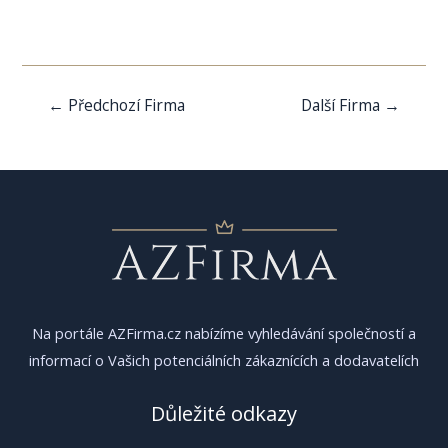
Navigace
←
Předchozí Firma
Další Firma
→
pro
příspěvek
Na portále AZFirma.cz nabízíme vyhledávání společností a
informací o Vašich potenciálních zákaznících a dodavatelích
Důležité odkazy