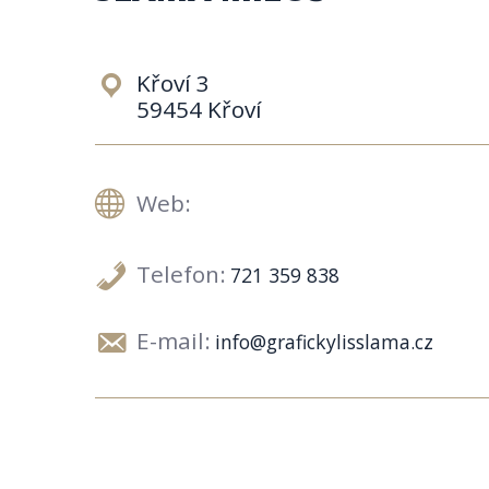
Křoví 3
59454 Křoví
Web:
Telefon:
721 359 838
E-mail:
info@grafickylisslama.cz