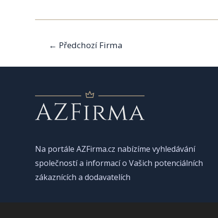
Navigace
←
Předchozí Firma
pro
příspěvek
Na portále AZFirma.cz nabízíme vyhledávání
společností a informací o Vašich potenciálních
zákaznících a dodavatelích