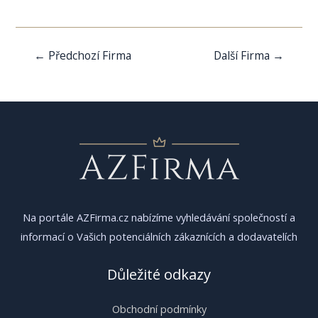
Navigace
←
Předchozí Firma
Další Firma
→
pro
příspěvek
Na portále AZFirma.cz nabízíme vyhledávání společností a
informací o Vašich potenciálních zákaznících a dodavatelích
Důležité odkazy
Obchodní podmínky