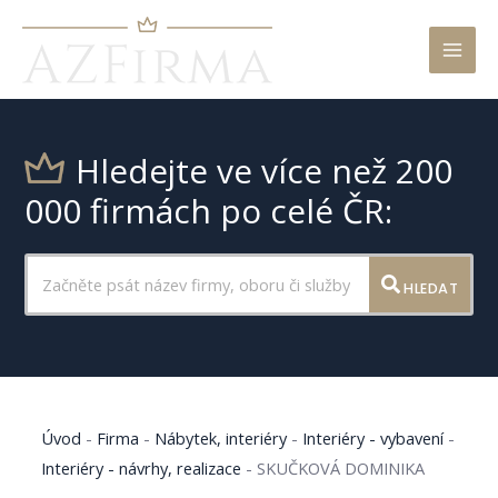
Mai
Men
Hledejte ve více než 200
000 firmách po celé ČR:
HLEDAT
Úvod
-
Firma
-
Nábytek, interiéry
-
Interiéry - vybavení
-
Interiéry - návrhy, realizace
-
SKUČKOVÁ DOMINIKA