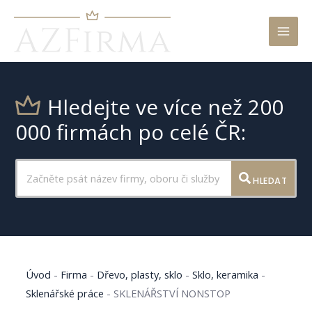
Mai
Men
Hledejte ve více než 200
000 firmách po celé ČR:
HLEDAT
Úvod
-
Firma
-
Dřevo, plasty, sklo
-
Sklo, keramika
-
Sklenářské práce
-
SKLENÁŘSTVÍ NONSTOP