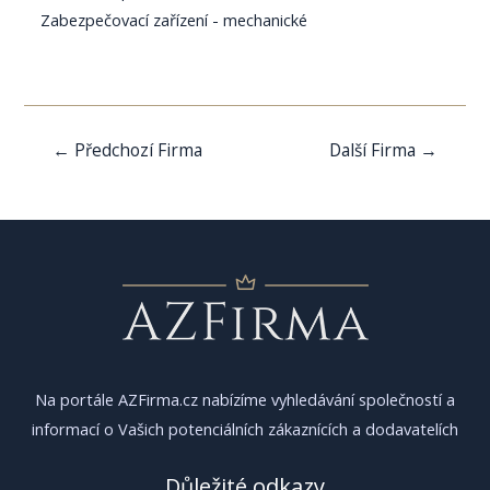
Zabezpečovací zařízení - mechanické
Navigace
←
Předchozí Firma
Další Firma
→
pro
příspěvek
Na portále AZFirma.cz nabízíme vyhledávání společností a
informací o Vašich potenciálních zákaznících a dodavatelích
Důležité odkazy