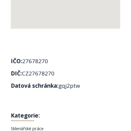
IČO:
27678270
DIČ:
CZ27678270
Datová schránka:
gqj2ptw
Kategorie:
Sklenářské práce