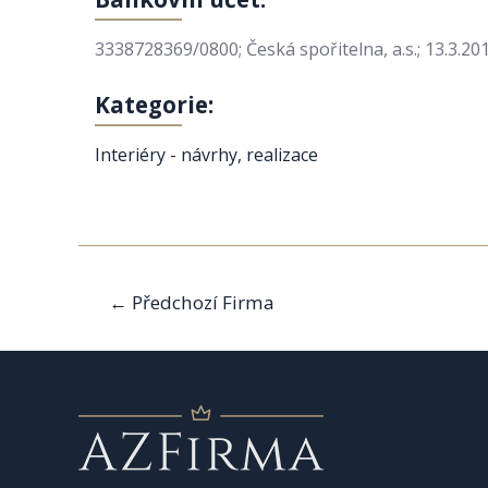
3338728369/0800; Česká spořitelna, a.s.; 13.3.20
Kategorie:
Interiéry - návrhy, realizace
Navigace
←
Předchozí Firma
pro
příspěvek