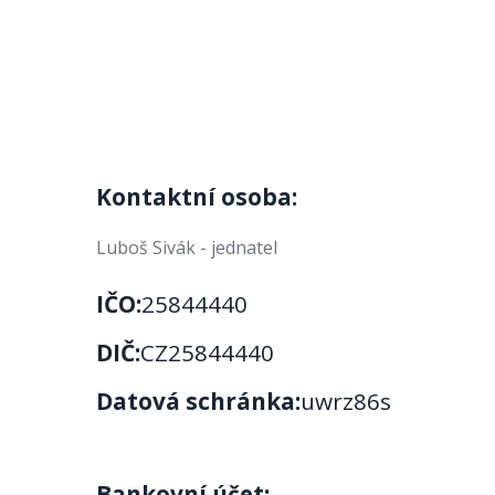
Kontaktní osoba:
Luboš Sivák - jednatel
IČO:
25844440
DIČ:
CZ25844440
Datová schránka:
uwrz86s
Bankovní účet: