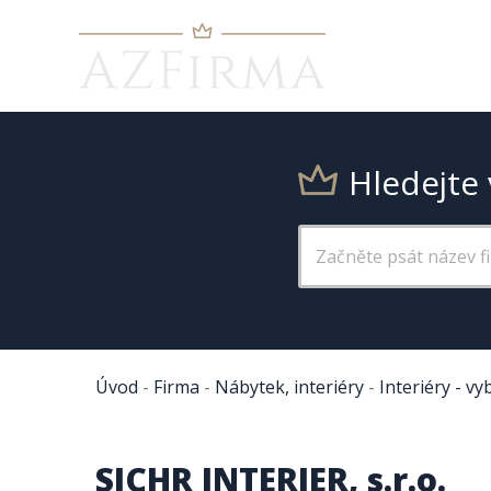
Hledejte 
Úvod
-
Firma
-
Nábytek, interiéry
-
Interiéry - vy
SICHR INTERIER, s.r.o.