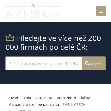
Mai
Men
Hledejte ve více než 200
000 firmách po celé ČR:
HLEDAT
Úvod
-
Firma
-
Auto, moto
-
Auto, moto - služby
-
Čerpací stanice - benzin, nafta
-
SHELL CZECH
REPUBLIC a.s.