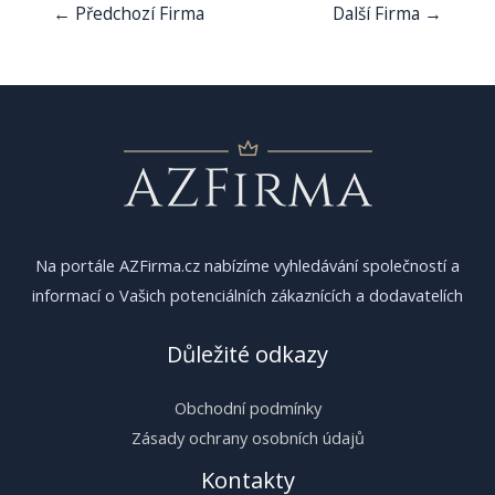
Navigace
←
Předchozí Firma
Další Firma
→
pro
příspěvek
Na portále AZFirma.cz nabízíme vyhledávání společností a
informací o Vašich potenciálních zákaznících a dodavatelích
Důležité odkazy
Obchodní podmínky
Zásady ochrany osobních údajů
Kontakty