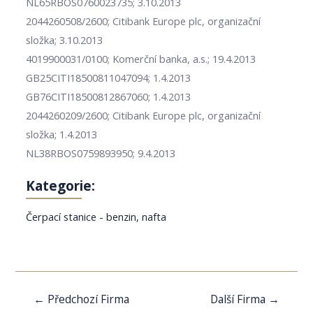
NL65RBOS0760023735; 3.10.2013
2044260508/2600; Citibank Europe plc, organizační
složka; 3.10.2013
4019900031/0100; Komerční banka, a.s.; 19.4.2013
GB25CITI18500811047094; 1.4.2013
GB76CITI18500812867060; 1.4.2013
2044260209/2600; Citibank Europe plc, organizační
složka; 1.4.2013
NL38RBOS0759893950; 9.4.2013
Kategorie:
Čerpací stanice - benzin, nafta
Navigace
←
Předchozí Firma
Další Firma
→