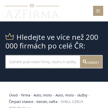
Mai
Men
Hledejte ve více než 200
000 firmách po celé ČR:
HLEDAT
Úvod
-
Firma
-
Auto, moto
-
Auto, moto - služby
-
Čerpací stanice - benzin, nafta
-
SHELL CZECH
REPUBLIC a.s.