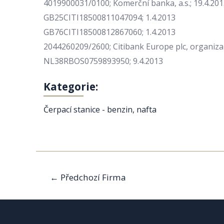
4019900031/0100; Komerční banka, a.s.; 19.4.20
GB25CITI18500811047094; 1.4.2013
GB76CITI18500812867060; 1.4.2013
2044260209/2600; Citibank Europe plc, organizač
NL38RBOS0759893950; 9.4.2013
Kategorie:
Čerpací stanice - benzin, nafta
Navigace
←
Předchozí Firma
pro