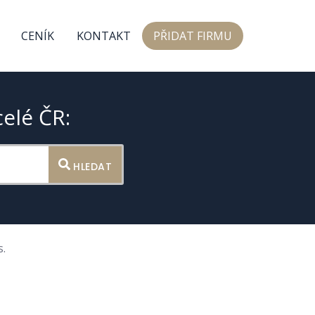
CENÍK
KONTAKT
PŘIDAT FIRMU
celé ČR:
HLEDAT
.