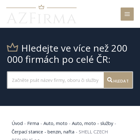
Mai
Men
Hledejte ve více než 200
000 firmách po celé ČR:
HLEDAT
Úvod
-
Firma
-
Auto, moto
-
Auto, moto - služby
-
Čerpací stanice - benzin, nafta
-
SHELL CZECH
REPUBLIC a.s.