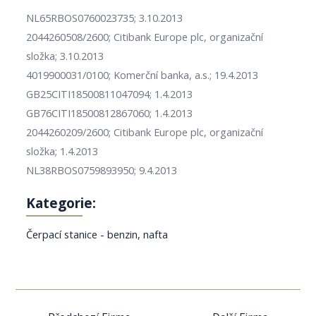
NL65RBOS0760023735; 3.10.2013
2044260508/2600; Citibank Europe plc, organizační
složka; 3.10.2013
4019900031/0100; Komerční banka, a.s.; 19.4.2013
GB25CITI18500811047094; 1.4.2013
GB76CITI18500812867060; 1.4.2013
2044260209/2600; Citibank Europe plc, organizační
složka; 1.4.2013
NL38RBOS0759893950; 9.4.2013
Kategorie:
Čerpací stanice - benzin, nafta
Navigace