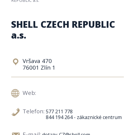
SHELL CZECH REPUBLIC
a.s.
Vršava 470
76001 Zlín 1
Web:
Telefon:
577 211 778
844 194 264 - zákaznické centrum
E-mail:
dotazy-CZ@shell.com