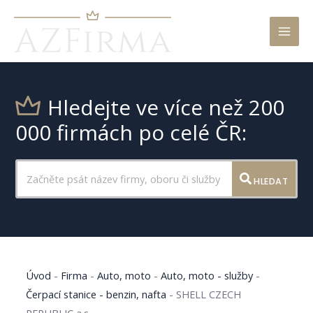
Mai
Men
Hledejte ve více než 200
000 firmách po celé ČR:
HLEDAT
Úvod
-
Firma
-
Auto, moto
-
Auto, moto - služby
-
Čerpací stanice - benzin, nafta
-
SHELL CZECH
REPUBLIC a.s.