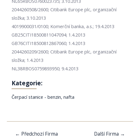
NL65RBOS0760023735; 3.10.2013
2044260508/2600; Citibank Europe plc, organizační
složka; 3.10.2013
4019900031/0100; Komerční banka, a.s.; 19.4.2013
GB25CITI18500811047094; 1.4.2013
GB76CITI18500812867060; 1.4.2013
2044260209/2600; Citibank Europe plc, organizační
složka; 1.4.2013
NL38RBOS0759893950; 9.4.2013
Kategorie:
Čerpací stanice - benzin, nafta
Navigace
←
Předchozí Firma
Další Firma
→