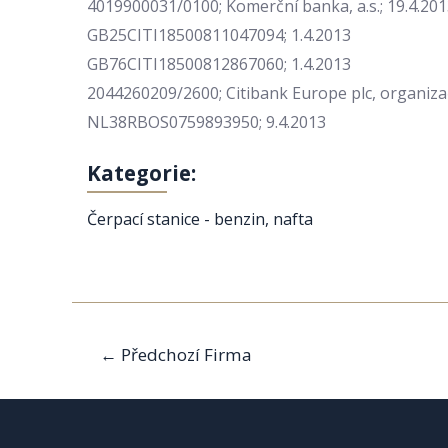
4019900031/0100; Komerční banka, a.s.; 19.4.20
GB25CITI18500811047094; 1.4.2013
GB76CITI18500812867060; 1.4.2013
2044260209/2600; Citibank Europe plc, organizač
NL38RBOS0759893950; 9.4.2013
Kategorie:
Čerpací stanice - benzin, nafta
Navigace
←
Předchozí Firma
pro