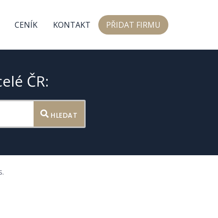
CENÍK
KONTAKT
PŘIDAT FIRMU
celé ČR:
HLEDAT
.