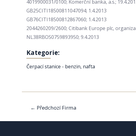
4019900031/0100; Komerční banka, a.s.; 19.4.20
GB25CITI18500811047094; 1.4.2013
GB76CITI18500812867060; 1.4.2013
2044260209/2600; Citibank Europe plc, organizač
NL38RBOS0759893950; 9.4.2013
Kategorie:
Čerpací stanice - benzin, nafta
Navigace
←
Předchozí Firma
pro