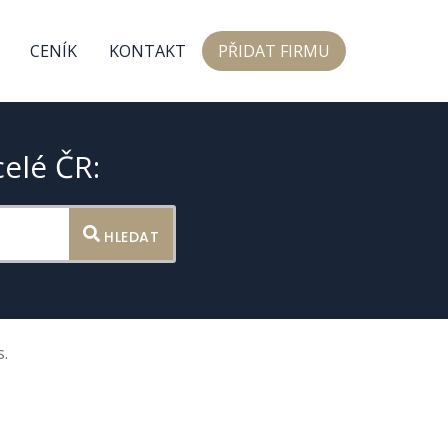
CENÍK
KONTAKT
PŘIDAT FIRMU
celé ČR:
HLEDAT
.