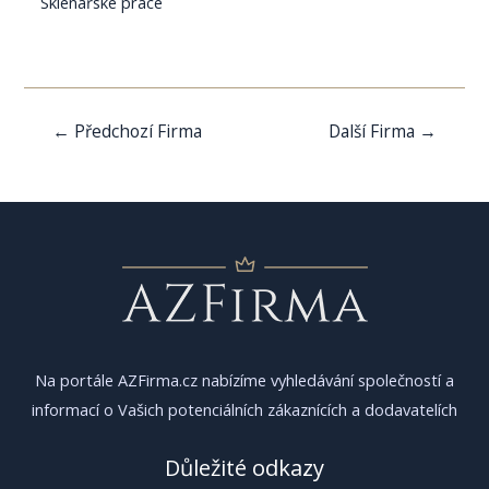
Sklenářské práce
Navigace
←
Předchozí Firma
Další Firma
→
pro
příspěvek
Na portále AZFirma.cz nabízíme vyhledávání společností a
informací o Vašich potenciálních zákaznících a dodavatelích
Důležité odkazy