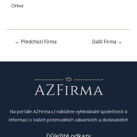
Církve
Navigace
←
Předchozí Firma
Další Firma
→
pro
příspěvek
Na portále AZFirma.cz nabízíme vyhledávání společností a
informací o Vašich potenciálních zákaznících a dodavatelích
Důležité odkazy