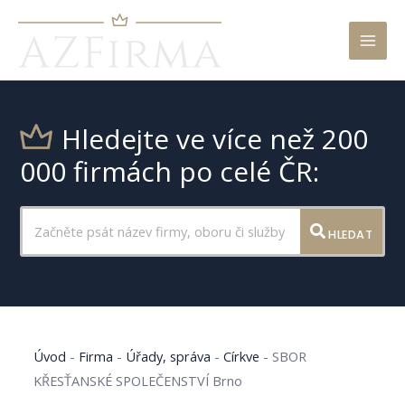
Mai
Men
Hledejte ve více než 200
000 firmách po celé ČR:
HLEDAT
Úvod
-
Firma
-
Úřady, správa
-
Církve
-
SBOR
KŘESŤANSKÉ SPOLEČENSTVÍ Brno