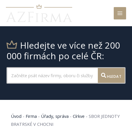
Mai
Men
Hledejte ve více než 200
000 firmách po celé ČR:
HLEDAT
Úvod
-
Firma
-
Úřady, správa
-
Církve
-
SBOR JEDNOTY
BRATRSKÉ V CHOCNI