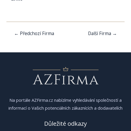
Navigace
←
Předchozí Firma
Další Firma
→
pro
příspěvek
Na portále AZFirma.cz nabízíme vyhledávání společností a
informací o Vašich potenciálních zákaznících a dodavatelích
Důležité odkazy