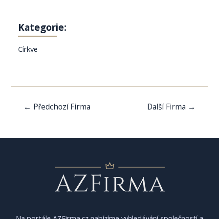
Kategorie:
Církve
Navigace
←
Předchozí Firma
Další Firma
→
pro
příspěvek
Na portále AZFirma.cz nabízíme vyhledávání společností a