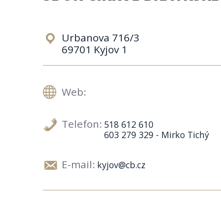
Urbanova 716/3
69701 Kyjov 1
Web:
Telefon:
518 612 610
603 279 329 - Mirko Tichý
E-mail:
kyjov@cb.cz