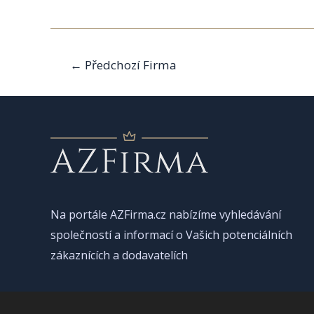
Navigace
←
Předchozí Firma
pro
příspěvek
Na portále AZFirma.cz nabízíme vyhledávání
společností a informací o Vašich potenciálních
zákaznících a dodavatelích