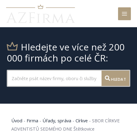
Mai
Men
Hledejte ve více než 200
000 firmách po celé ČR:
HLEDAT
Úvod
-
Firma
-
Úřady, správa
-
Církve
-
SBOR CÍRKVE
ADVENTISTŮ SEDMÉHO DNE Štětkovice