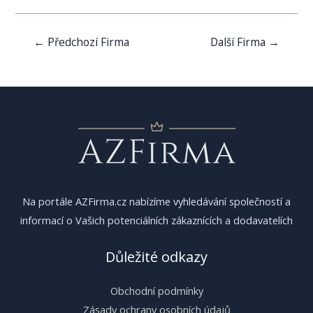
Navigace
←
Předchozí Firma
Další Firma
→
pro
příspěvek
Na portále AZFirma.cz nabízíme vyhledávání společností a
informací o Vašich potenciálních zákaznících a dodavatelích
Důležité odkazy
Obchodní podmínky
Zásady ochrany osobních údajů