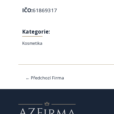
IČO:
61869317
Kategorie:
Kosmetika
Navigace
←
Předchozí Firma
pro
příspěvek