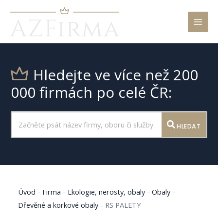
Mai
Men
Hledejte ve více než 200
000 firmách po celé ČR:
HLEDAT
Úvod
-
Firma
-
Ekologie, nerosty, obaly
-
Obaly
-
Dřevěné a korkové obaly
-
RS PALETY