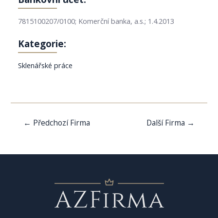
7815100207/0100; Komerční banka, a.s.; 1.4.2013
Kategorie:
Sklenářské práce
Navigace
←
Předchozí Firma
Další Firma
→
pro
příspěvek