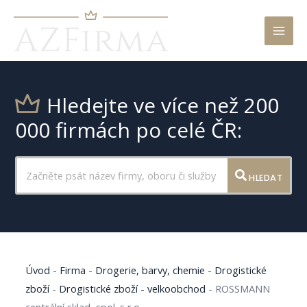
Mai
Men
Hledejte ve více než 200
000 firmách po celé ČR:
HLEDAT
Úvod
-
Firma
-
Drogerie, barvy, chemie
-
Drogistické
zboží
-
Drogistické zboží - velkoobchod
-
ROSSMANN
centrální sklad, spol. s r.o.