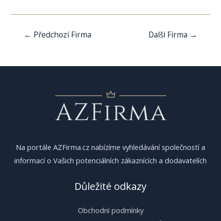
Navigace
←
Předchozí Firma
Další Firma
→
pro
příspěvek
Na portále AZFirma.cz nabízíme vyhledávání společností a
informací o Vašich potenciálních zákaznících a dodavatelích
Důležité odkazy
Obchodní podmínky