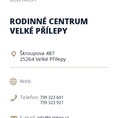
RODINNÉ CENTRUM
VELKÉ PŘÍLEPY
Škroupova 487
25264 Velké Přílepy
Web:
Telefon:
739 323 601
739 323 921
E-mail:
info@babbles.cz