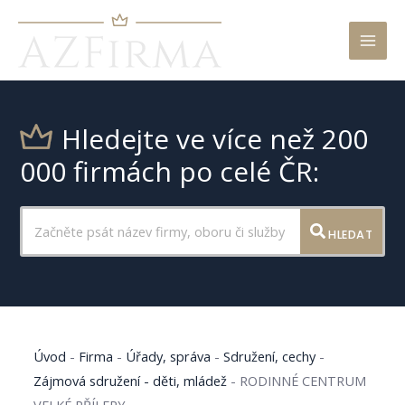
Mai
Men
Hledejte ve více než 200
000 firmách po celé ČR:
HLEDAT
Úvod
-
Firma
-
Úřady, správa
-
Sdružení, cechy
-
Zájmová sdružení - děti, mládež
-
RODINNÉ CENTRUM
VELKÉ PŘÍLEPY