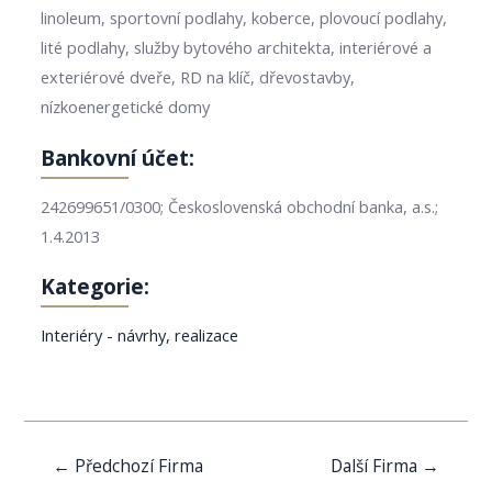
linoleum, sportovní podlahy, koberce, plovoucí podlahy,
lité podlahy, služby bytového architekta, interiérové a
exteriérové dveře, RD na klíč, dřevostavby,
nízkoenergetické domy
Bankovní účet:
242699651/0300; Československá obchodní banka, a.s.;
1.4.2013
Kategorie:
Interiéry - návrhy, realizace
Navigace
←
Předchozí Firma
Další Firma
→
pro