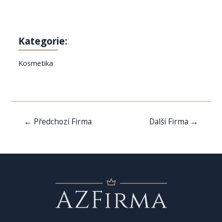
Kategorie:
Kosmetika
Navigace
←
Předchozí Firma
Další Firma
→
pro
příspěvek