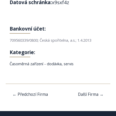
Datová schránka:
x9sxf4z
Bankovní účet:
709560339/0800; Česká spořitelna, a.s.; 1.4.2013
Kategorie:
Časoměrná zařízení - dodávka, servis
Navigace
←
Předchozí Firma
Další Firma
→
pro
příspěvek