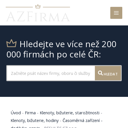
Mai
Men
Hledejte ve více než 200
000 firmách po celé ČR:
HLEDAT
Úvod
-
Firma
-
Klenoty, bižuterie, starožitnosti
-
Klenoty, bižuterie, hodiny
-
Časoměrná zařízení -
dodávka, servis
-
RESULTS.CZ s.r.o.