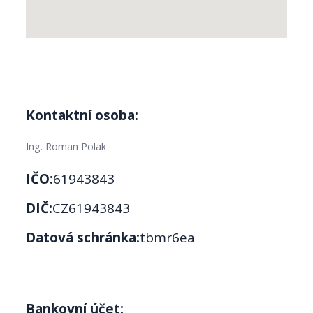
Kontaktní osoba:
Ing. Roman Polak
IČO:
61943843
DIČ:
CZ61943843
Datová schránka:
tbmr6ea
Bankovní účet: