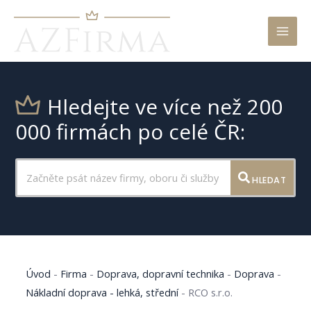
Mai
Men
Hledejte ve více než 200
000 firmách po celé ČR:
HLEDAT
Úvod
-
Firma
-
Doprava, dopravní technika
-
Doprava
-
Nákladní doprava - lehká, střední
-
RCO s.r.o.