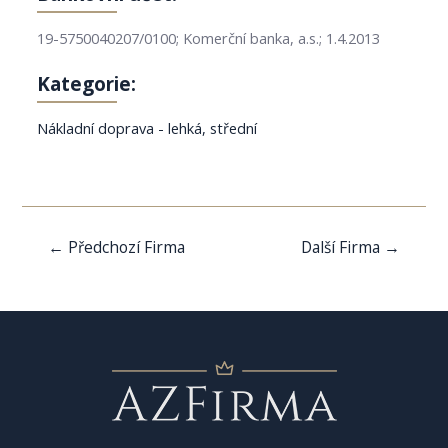
19-5750040207/0100; Komerční banka, a.s.; 1.4.2013
Kategorie:
Nákladní doprava - lehká, střední
Navigace
←
Předchozí Firma
Další Firma
→
pro
příspěvek