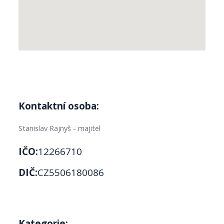
Kontaktní osoba:
Stanislav Rajnyš - majitel
IČO:
12266710
DIČ:
CZ5506180086
Kategorie: