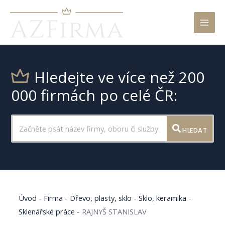
Mai
Men
Hledejte ve více než 200
000 firmách po celé ČR:
HLEDAT
Úvod
-
Firma
-
Dřevo, plasty, sklo
-
Sklo, keramika
-
Sklenářské práce
-
RAJNYŠ STANISLAV