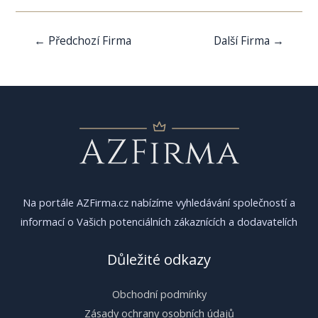
Navigace
←
Předchozí Firma
Další Firma
→
pro
příspěvek
Na portále AZFirma.cz nabízíme vyhledávání společností a
informací o Vašich potenciálních zákaznících a dodavatelích
Důležité odkazy
Obchodní podmínky
Zásady ochrany osobních údajů