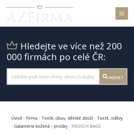
Mai
Men
Hledejte ve více než 200
000 firmách po celé ČR:
HLEDAT
Úvod
-
Firma
-
Textil, obuv, dětské zboží
-
Textil, oděvy
-
Galanterie kožená - prodej
-
PROSCH BAGS