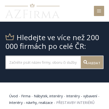
Mai
Men
Hledejte ve více než 200
000 firmách po celé ČR:
HLEDAT
Úvod
-
Firma
-
Nábytek, interiéry
-
Interiéry - vybavení
-
Interiéry - návrhy, realizace
-
PŘESTAVBY INTERIÉRŮ