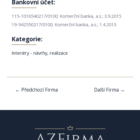
Bankovní účet:
115-1016540217/0100; Komerční banka, a.s.; 3.9.2015
19-942550217/0100; Komerční banka, a.s.; 1.4.2013
Kategorie:
Interiéry - návrhy, realizace
Navigace
←
Předchozí Firma
Další Firma
→
pro
příspěvek