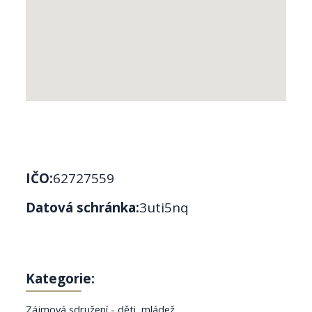
IČO:
62727559
Datová schránka:
3uti5nq
Kategorie:
Zájmová sdružení - děti, mládež