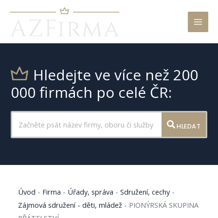
Mai
Men
Hledejte ve více než 200
000 firmách po celé ČR:
HLEDAT
Úvod
-
Firma
-
Úřady, správa
-
Sdružení, cechy
-
Zájmová sdružení - děti, mládež
-
PIONÝRSKÁ SKUPINA
PŘÁTELSTVÍ