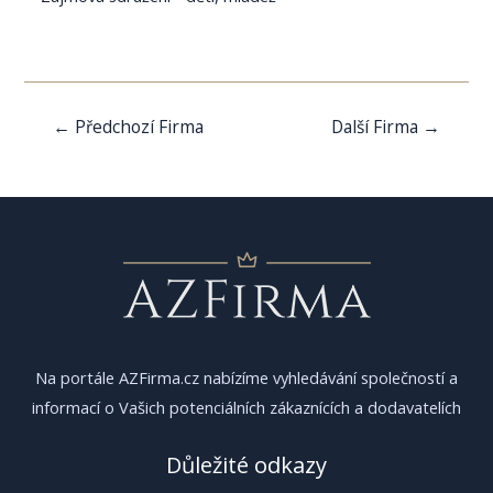
Navigace
←
Předchozí Firma
Další Firma
→
pro
příspěvek
Na portále AZFirma.cz nabízíme vyhledávání společností a
informací o Vašich potenciálních zákaznících a dodavatelích
Důležité odkazy