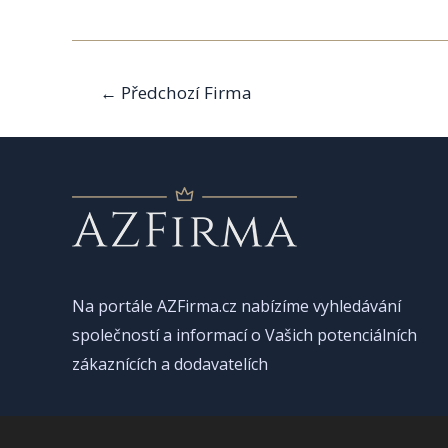
Navigace
←
Předchozí Firma
pro
příspěvek
Na portále AZFirma.cz nabízíme vyhledávání
společností a informací o Vašich potenciálních
zákaznících a dodavatelích