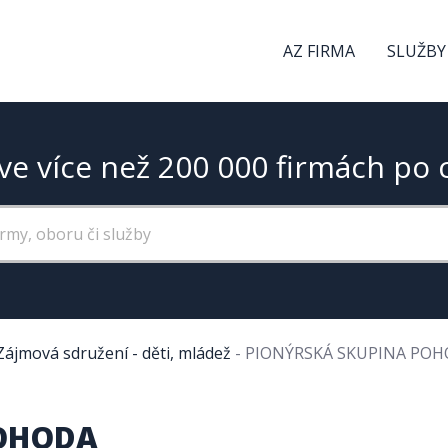
AZ FIRMA
SLUŽBY
ve více než 200 000 firmách po 
Zájmová sdružení - děti, mládež
-
PIONÝRSKÁ SKUPINA PO
POHODA