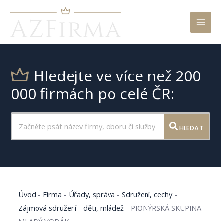
Mai
Men
Hledejte ve více než 200
000 firmách po celé ČR:
HLEDAT
Úvod
-
Firma
-
Úřady, správa
-
Sdružení, cechy
-
Zájmová sdružení - děti, mládež
-
PIONÝRSKÁ SKUPINA
MLADÝ VODÁK