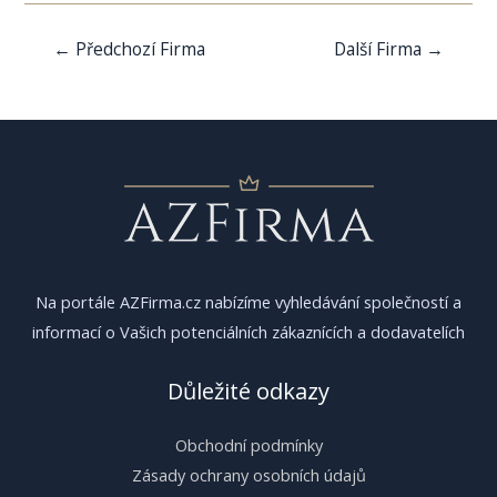
Navigace
←
Předchozí Firma
Další Firma
→
pro
příspěvek
Na portále AZFirma.cz nabízíme vyhledávání společností a
informací o Vašich potenciálních zákaznících a dodavatelích
Důležité odkazy
Obchodní podmínky
Zásady ochrany osobních údajů