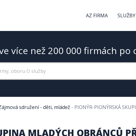
AZ FIRMA
SLUŽBY
ve více než 200 000 firmách po 
Zájmová sdružení - děti, mládež
-
PIONÝR-PIONÝRSKÁ SKUP
UPINA MLADÝCH OBRÁNCŮ P