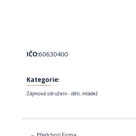
IČO:
60630400
Kategorie:
Zájmová sdružení - děti, mládež
Navigace
←
Předchozí Firma