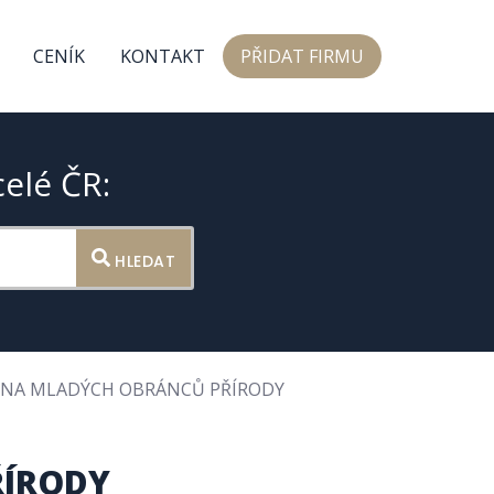
CENÍK
KONTAKT
PŘIDAT FIRMU
celé ČR:
HLEDAT
INA MLADÝCH OBRÁNCŮ PŘÍRODY
ŘÍRODY