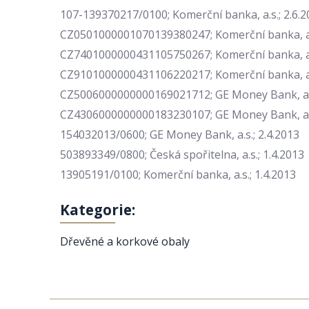
107-139370217/0100; Komerční banka, a.s.; 2.6.2
CZ0501000001070139380247; Komerční banka, a.s
CZ7401000000431105750267; Komerční banka, a.s
CZ9101000000431106220217; Komerční banka, a.s
CZ5006000000000169021712; GE Money Bank, a.s
CZ4306000000000183230107; GE Money Bank, a.s
154032013/0600; GE Money Bank, a.s.; 2.4.2013
503893349/0800; Česká spořitelna, a.s.; 1.4.2013
13905191/0100; Komerční banka, a.s.; 1.4.2013
Kategorie:
Dřevěné a korkové obaly