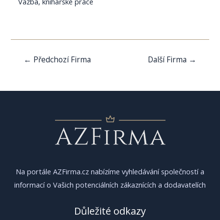
Vazba, knihařské práce
Navigace
←
Předchozí Firma
Další Firma
→
pro
příspěvek
Na portále AZFirma.cz nabízíme vyhledávání společností a
informací o Vašich potenciálních zákaznících a dodavatelích
Důležité odkazy